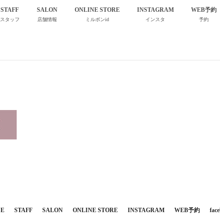
STAFF
SALON
ONLINE STORE
INSTAGRAM
WEB予約
スタッフ
店舗情報
ミルボンid
インスタ
予約
banner_factory_AW_STAFF_PC用
CE
STAFF
SALON
ONLINE STORE
INSTAGRAM
WEB予約
fac