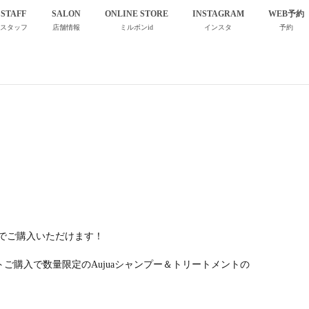
STAFF
SALON
ONLINE STORE
INSTAGRAM
WEB予約
スタッフ
店舗情報
ミルボンid
インスタ
予約
3月のお知らせ
ffでご購入いただけます！
トご購入で数量限定のAujuaシャンプー＆トリートメントの