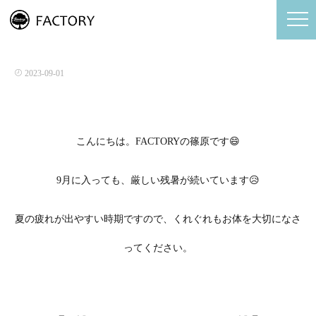
9月のお知らせ
2023-09-01
こんにちは。FACTORYの篠原です😄
9月に入っても、厳しい残暑が続いています😥
夏の疲れが出やすい時期ですので、くれぐれもお体を大切になさ
ってください。