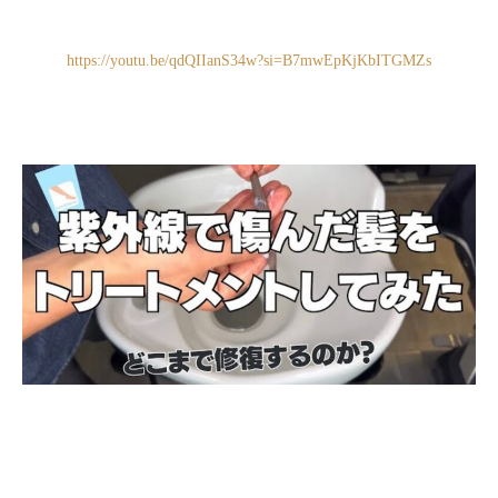
https://youtu.be/qdQIIanS34w?si=B7mwEpKjKbITGMZs