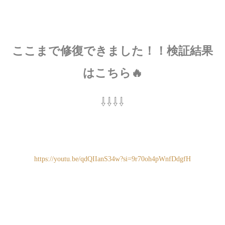
ここまで修復できました！！検証結果
はこちら🔥
⇩⇩⇩⇩
https://youtu.be/qdQIIanS34w?si=9r70oh4pWnfDdgfH