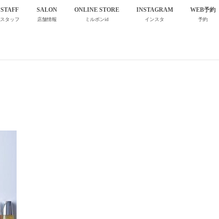
STAFF
SALON
ONLINE STORE
INSTAGRAM
WEB予約
スタッフ
店舗情報
ミルボンid
インスタ
予約
37167058_629033150816122_5291640823841030144_n