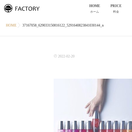
HOME
PRICE
ホーム
料金
HOME
37167058_629033150816122_5291640823841030144_n
2022-02-20